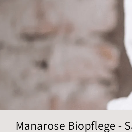
K
Manarose Biopflege - S