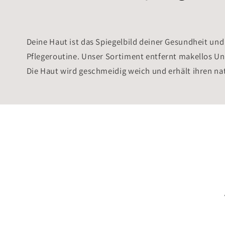
a
t
Deine Haut ist das Spiegelbild deiner Gesundheit und 
Pflegeroutine. Unser Sortiment entfernt makellos Un
e
Die Haut wird geschmeidig weich und erhält ihren na
g
o
r
i
e
: