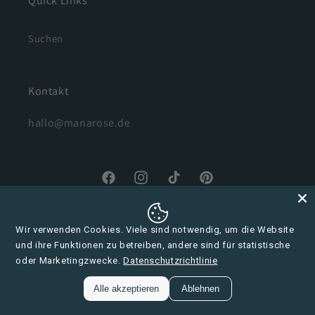
Quick Links
Suchen
Kontakt
hallo@manarose.de
Facebook
Instagram
TikTok
Pinterest
Wir verwenden Cookies. Viele sind notwendig, um die Website
Zahlungsmethoden
und ihre Funktionen zu betreiben, andere sind für statistische
oder Marketingzwecke.
Datenschutzrichtlinie
Alle akzeptieren
Ablehnen
© 2026,
Manarose Biokosmetik
Powered by Shopify
0