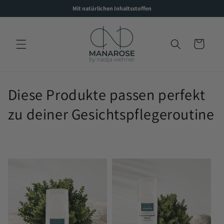
Direkt
Mit natürlichen Inhaltsstoffen
zum
Inhalt
Warenkorb
K
Diese Produkte passen perfekt
a
zu deiner Gesichtspflegeroutine
t
e
g
o
r