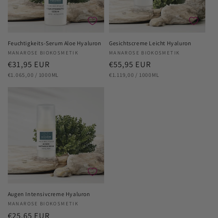
i
e
:
Feuchtigkeits-Serum Aloe Hyaluron
Gesichtscreme Leicht Hyaluron
Anbieter:
Anbieter:
MANAROSE BIOKOSMETIK
MANAROSE BIOKOSMETIK
Normaler
€31,95 EUR
Normaler
€55,95 EUR
STÜCKPREIS
PRO
STÜCKPREIS
PRO
Preis
Preis
€1.065,00
/
1000ML
€1.119,00
/
1000ML
Augen Intensivcreme Hyaluron
Anbieter:
MANAROSE BIOKOSMETIK
Normaler
€25,65 EUR